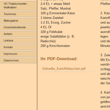
2-4 EL + etwas Mehl
Pfeffe
VG Thaleischweiler-
Wallhalben
Salz, Pfeffer, Muskat
100 g Emmentaler-Käse
2. Käs
Tourismus
1 kleine Zwiebel
Kartof
Bildergalerie
1-2 EL Essig, Zucker
und au
4 EL Öl
jeweil
Gewerbetreibende
100 g Feldsalat
ausrol
Anfahrt
einige Salatblätter (z. B.
legen.
Linkliste
Radicchio)
und di
200 g Kirschtomaten
Minute
Kontakt
Impressum
3. Zwi
Ihr PDF-Download:
Mit Es
Datenschutz
verrüh
Gefuellte_Kartoffeltaschen.pdf
schlag
und ab
wasche
der Sa
4. Kar
von je
goldbr
anrich