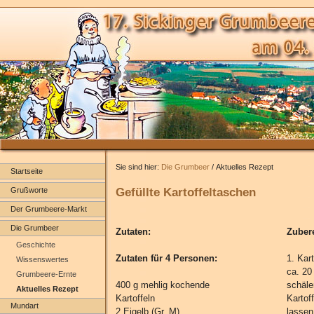
Sie sind hier:
Die Grumbeer
/ Aktuelles Rezept
Startseite
Gefüllte Kartoffeltaschen
Grußworte
Der Grumbeere-Markt
Die Grumbeer
Zutaten:
Zuber
Geschichte
Zutaten für 4 Personen:
1. Kar
Wissenswertes
ca. 20
Grumbeere-Ernte
400 g mehlig kochende
schäle
Aktuelles Rezept
Kartoffeln
Kartof
Mundart
2 Eigelb (Gr. M)
lassen