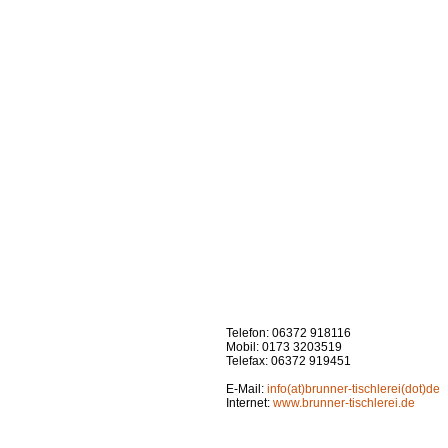
Telefon: 06372 918116
Mobil: 0173 3203519
Telefax: 06372 919451
E-Mail:
info(at)brunner-tischlerei(dot)de
Internet:
www.brunner-tischlerei.de