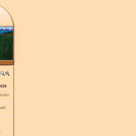
2026
lender
orf
.