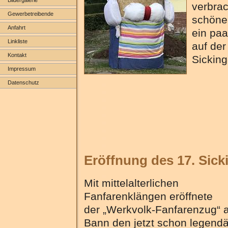
verbra
Gewerbetreibende
schöne
Anfahrt
ein pa
Linkliste
auf der
Kontakt
Sicking
Impressum
Datenschutz
Eröffnung des 17. Sic
Mit mittelalterlichen
Fanfarenklängen eröffnete
der „Werkvolk-Fanfarenzug“ 
Bann den jetzt schon legend