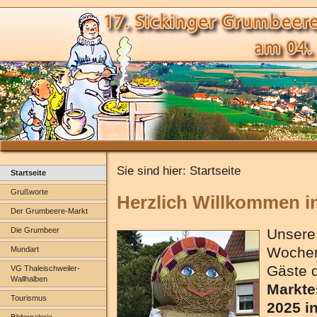
Sie sind hier: Startseite
Startseite
Grußworte
Herzlich Willkommen i
Der Grumbeere-Markt
Die Grumbeer
Unsere
Wochen
Mundart
Gäste 
VG Thaleischweiler-
Wallhalben
Markte
Tourismus
2025 i
Bildergalerie